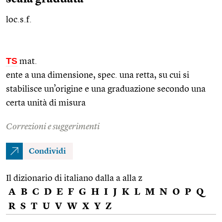
loc.s.f.
TS
mat.
ente a una dimensione,
spec.
una retta, su cui si
stabilisce un’origine e una graduazione secondo una
certa unità di misura
Correzioni e suggerimenti
Condividi
Il dizionario di italiano dalla a alla z
A
B
C
D
E
F
G
H
I
J
K
L
M
N
O
P
Q
R
S
T
U
V
W
X
Y
Z