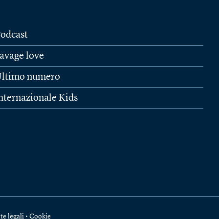
odcast
avage love
ltimo numero
nternazionale Kids
te legali
•
Cookie