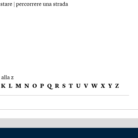
estare
|
percorrere una strada
 alla z
K
L
M
N
O
P
Q
R
S
T
U
V
W
X
Y
Z