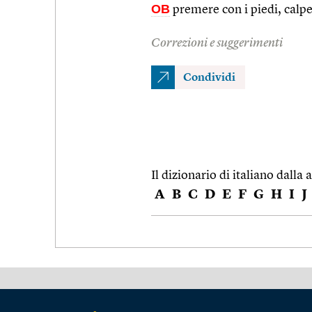
OB
premere con i piedi, calp
Correzioni e suggerimenti
Condividi
Il dizionario di italiano dalla a
A
B
C
D
E
F
G
H
I
J