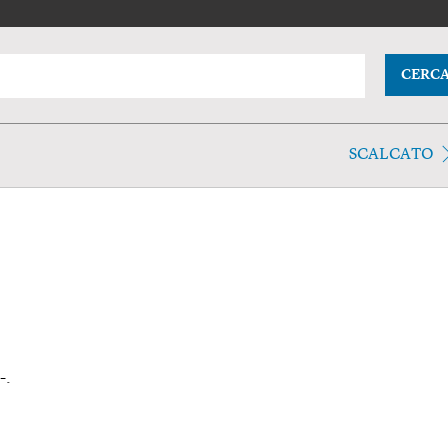
CERC
SCALCATO
-.