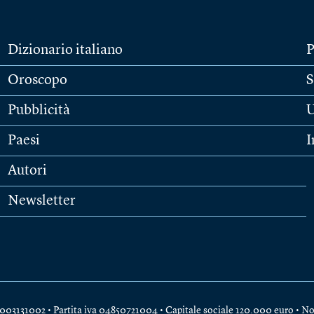
Dizionario italiano
P
Oroscopo
S
Pubblicità
U
Paesi
I
Autori
Newsletter
e 04003131002 • Partita iva 04850721004 • Capitale sociale 120.000 euro •
No