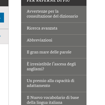
PER SAPERNE DI PIÙ
Avvertenze per la
consultazione del dizionario
A
Ricerca avanzata
Abbreviazioni
Il gran mare delle parole
È irresistibile l’ascesa degli
anglismi?
Un premio alla capacità di
adattamento
Il Nuovo vocabolario di base
della lingua italiana