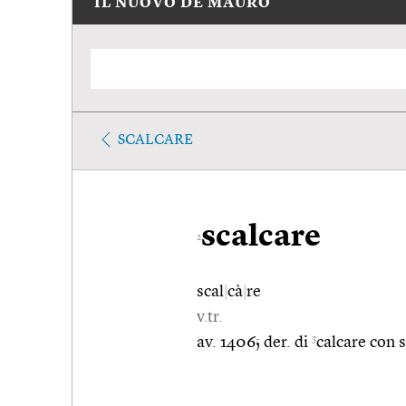
IL NUOVO DE MAURO
SCALCARE
scalcare
2
scal
|
cà
|
re
v.tr.
3
av. 1406; der. di
calcare con s