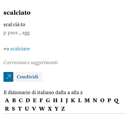
scalciato
scal
|
cià
|
to
p.pass., agg.
=>
scalciare
Correzioni e suggerimenti
Condividi
Il dizionario di italiano dalla a alla z
A
B
C
D
E
F
G
H
I
J
K
L
M
N
O
P
Q
R
S
T
U
V
W
X
Y
Z