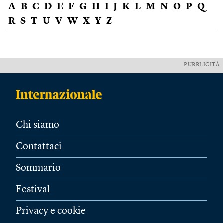
A
B
C
D
E
F
G
H
I
J
K
L
M
N
O
P
Q
R
S
T
U
V
W
X
Y
Z
PUBBLICITÀ
Chi siamo
Contattaci
Sommario
Festival
Privacy e cookie