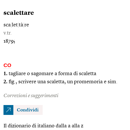
scalettare
sca
|
let
|
tà
|
re
v.tr.
1879;
CO
1.
tagliare o sagomare a forma di scaletta
2.
fig., scrivere una scaletta, un promemoria e sim.
Correzioni e suggerimenti
Condividi
Il dizionario di italiano dalla a alla z