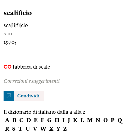
scalificio
sca
|
li
|
fì
|
cio
s.m.
1970;
CO
fabbrica di scale
Correzioni e suggerimenti
Condividi
Il dizionario di italiano dalla a alla z
A
B
C
D
E
F
G
H
I
J
K
L
M
N
O
P
Q
R
S
T
U
V
W
X
Y
Z