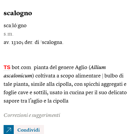
scalogno
sca
|
ló
|
gno
s.m.
2
av. 1310; der. di
scalogna.
TS
bot.com. pianta del genere Aglio (
Allium
ascalonicum
) coltivata a scopo alimentare
|
bulbo di
tale pianta, simile alla cipolla, con spicchi aggregati e
foglie cave e sottili, usato in cucina per il suo delicato
sapore tra l’aglio e la cipolla
Correzioni e suggerimenti
Condividi