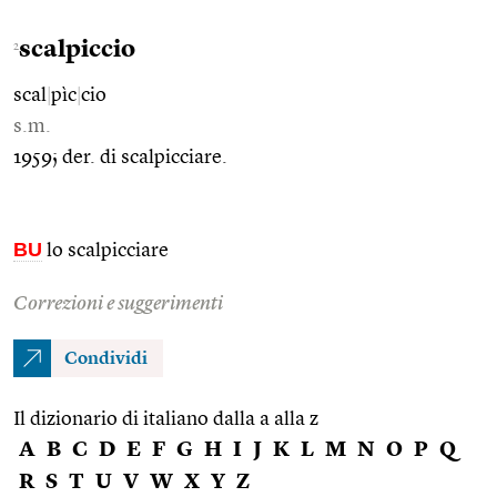
scalpiccio
2
scal
|
pìc
|
cio
s.m.
1959; der. di scalpicciare.
BU
lo scalpicciare
Correzioni e suggerimenti
Condividi
Il dizionario di italiano dalla a alla z
A
B
C
D
E
F
G
H
I
J
K
L
M
N
O
P
Q
R
S
T
U
V
W
X
Y
Z