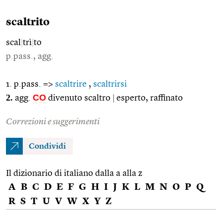
scaltrito
scal
|
trì
|
to
p.pass., agg.
1. p.pass. =>
scaltrire
,
scaltrirsi
2.
CO
agg.
divenuto scaltro
|
esperto, raffinato
Correzioni e suggerimenti
Condividi
Il dizionario di italiano dalla a alla z
A
B
C
D
E
F
G
H
I
J
K
L
M
N
O
P
Q
R
S
T
U
V
W
X
Y
Z