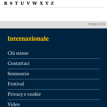
R
S
T
U
V
W
X
Y
Z
PUBBLICITÀ
Chi siamo
Contattaci
Sommario
Festival
Privacy e cookie
Video