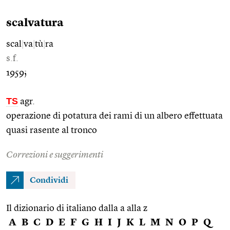
scalvatura
scal
|
va
|
tù
|
ra
s.f.
1959;
TS
agr.
operazione di potatura dei rami di un albero effettuata
quasi rasente al tronco
Correzioni e suggerimenti
Condividi
Il dizionario di italiano dalla a alla z
A
B
C
D
E
F
G
H
I
J
K
L
M
N
O
P
Q