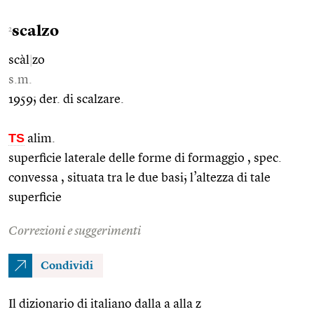
scalzo
2
scàl
|
zo
s.m.
1959; der. di scalzare.
TS
alim.
superficie laterale delle forme di formaggio , spec.
convessa , situata tra le due basi; l’altezza di tale
superficie
Correzioni e suggerimenti
Condividi
Il dizionario di italiano dalla a alla z