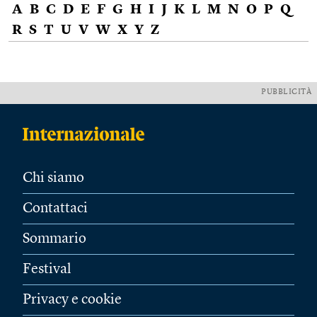
A
B
C
D
E
F
G
H
I
J
K
L
M
N
O
P
Q
R
S
T
U
V
W
X
Y
Z
PUBBLICITÀ
Chi siamo
Contattaci
Sommario
Festival
Privacy e cookie