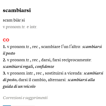
scambiarsi
scam
|
biàr
|
si
v.pronom.tr. e intr.
CO
1.
v.pronom.tr., rec., scambiare l’un l’altro:
scambiarsi
il posto
2.
v.pronom.tr., rec., darsi, farsi reciprocamente:
scambiarsi regali
,
confidenze
3.
v.pronom.intr., rec., sostituirsi a vicenda:
scambiarsi
di posto
; darsi il cambio, alternarsi:
scambiarsi alla
guida di un veicolo
Correzioni e suggerimenti