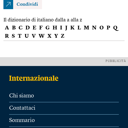
Condividi
Il dizionario di italiano dalla a alla z
A
B
C
D
E
F
G
H
I
J
K
L
M
N
O
P
Q
R
S
T
U
V
W
X
Y
Z
PUBBLICITÀ
Chi siamo
Contattaci
Sommario