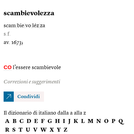
scambievolezza
scam
|
bie
|
vo
|
léz
|
za
s.f.
av. 1673;
CO
l’essere scambievole
Correzioni e suggerimenti
Condividi
Il dizionario di italiano dalla a alla z
A
B
C
D
E
F
G
H
I
J
K
L
M
N
O
P
Q
R
S
T
U
V
W
X
Y
Z