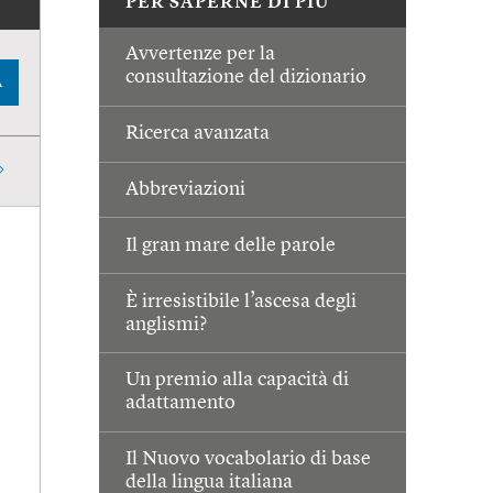
PER SAPERNE DI PIÙ
Avvertenze per la
consultazione del dizionario
A
Ricerca avanzata
Abbreviazioni
Il gran mare delle parole
È irresistibile l’ascesa degli
anglismi?
Un premio alla capacità di
adattamento
Il Nuovo vocabolario di base
della lingua italiana