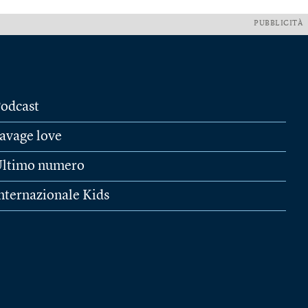
PUBBLICITÀ
odcast
avage love
ltimo numero
nternazionale Kids