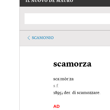
IL NUOVO DE MAURO
SCAMONIO
scamorza
sca
|
mòr
|
za
s.f.
1895; der. di scamozzare.
AD