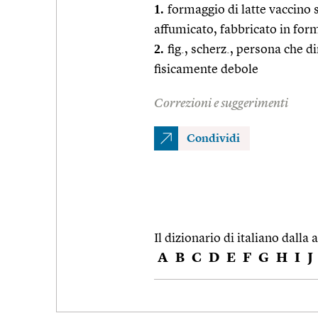
1.
formaggio di latte vaccino 
affumicato, fabbricato in for
2.
fig., scherz., persona che d
fisicamente debole
Correzioni e suggerimenti
Condividi
Il dizionario di italiano dalla a
A
B
C
D
E
F
G
H
I
J