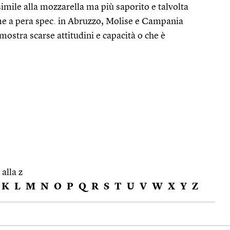
simile alla mozzarella ma più saporito e talvolta
me a pera spec. in Abruzzo, Molise e Campania
imostra scarse attitudini e capacità o che è
 alla z
K
L
M
N
O
P
Q
R
S
T
U
V
W
X
Y
Z