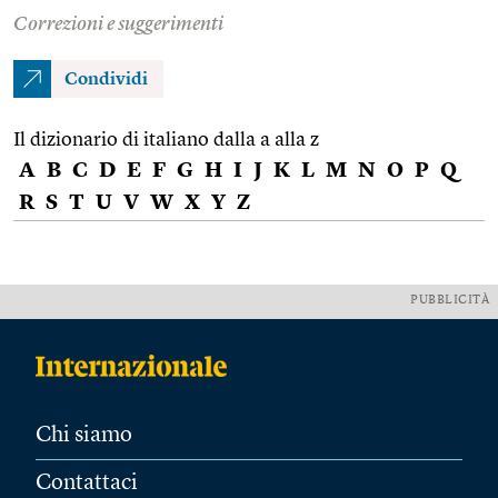
Correzioni e suggerimenti
Condividi
Il dizionario di italiano dalla a alla z
A
B
C
D
E
F
G
H
I
J
K
L
M
N
O
P
Q
R
S
T
U
V
W
X
Y
Z
PUBBLICITÀ
Chi siamo
Contattaci