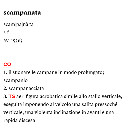
scampanata
scam
|
pa
|
nà
|
ta
s.f.
av. 1536;
CO
1.
il suonare le campane in modo prolungato;
scampanio
2.
scampanacciata
3.
TS
aer. figura acrobatica simile allo stallo verticale,
eseguita imponendo al veicolo una salita pressoché
verticale, una violenta inclinazione in avanti e una
rapida discesa