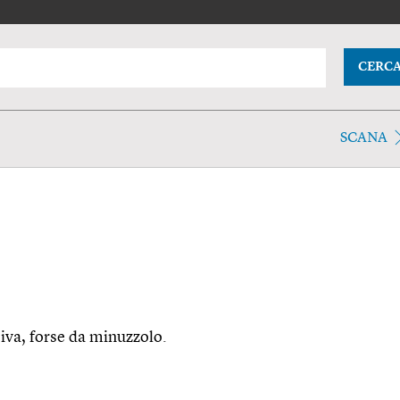
CERC
SCANA
siva, forse da minuzzolo.