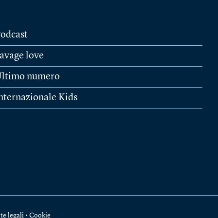
odcast
avage love
ltimo numero
nternazionale Kids
te legali
•
Cookie