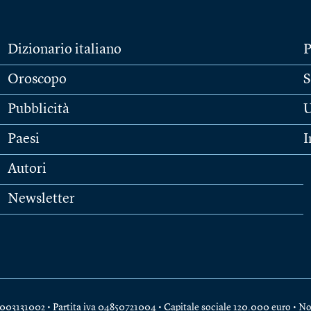
Dizionario italiano
P
Oroscopo
S
Pubblicità
U
Paesi
I
Autori
Newsletter
e 04003131002 • Partita iva 04850721004 • Capitale sociale 120.000 euro •
No