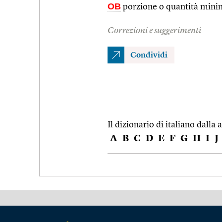
OB
porzione o quantità minim
Correzioni e suggerimenti
Condividi
Il dizionario di italiano dalla a
A
B
C
D
E
F
G
H
I
J