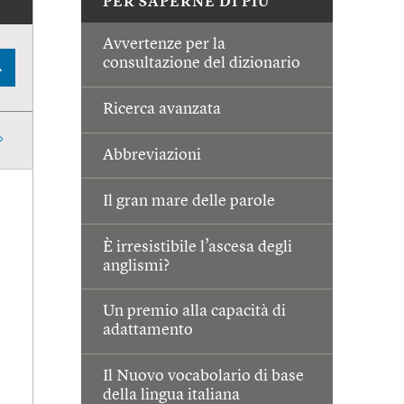
PER SAPERNE DI PIÙ
Avvertenze per la
consultazione del dizionario
A
Ricerca avanzata
Abbreviazioni
Il gran mare delle parole
È irresistibile l’ascesa degli
anglismi?
Un premio alla capacità di
adattamento
Il Nuovo vocabolario di base
della lingua italiana