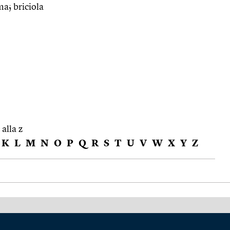
a; briciola
 alla z
K
L
M
N
O
P
Q
R
S
T
U
V
W
X
Y
Z