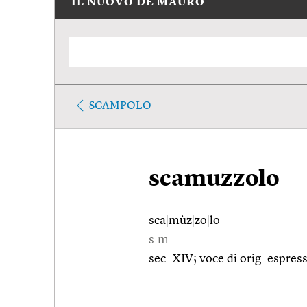
IL NUOVO DE MAURO
SCAMPOLO
scamuzzolo
sca
|
mùz
|
zo
|
lo
s.m.
sec. XIV; voce di orig. espres