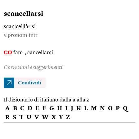
scancellarsi
scan
|
cel
|
làr
|
si
v.pronom.intr.
CO
fam., cancellarsi
Correzioni e suggerimenti
Condividi
Il dizionario di italiano dalla a alla z
A
B
C
D
E
F
G
H
I
J
K
L
M
N
O
P
Q
R
S
T
U
V
W
X
Y
Z