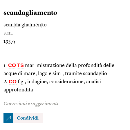
scandagliamento
scan
|
da
|
glia
|
mén
|
to
s.m.
1937;
CO
TS
1.
mar. misurazione della profondità delle
acque di mare, lago e sim., tramite scandaglio
2.
CO
fig., indagine, considerazione, analisi
approfondita
Correzioni e suggerimenti
Condividi