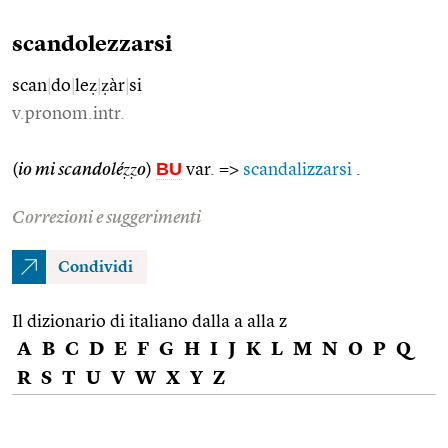
scandolezzarsi
scan
|
do
|
leẓ
|
ẓàr
|
si
v.pronom.intr.
BU
(
io mi scandoléẓẓo
)
var. =>
scandalizzarsi
.
Correzioni e suggerimenti
Condividi
Il dizionario di italiano dalla a alla z
A
B
C
D
E
F
G
H
I
J
K
L
M
N
O
P
Q
R
S
T
U
V
W
X
Y
Z