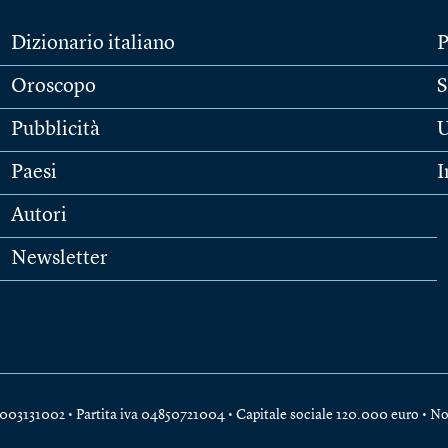
Dizionario italiano
P
Oroscopo
S
Pubblicità
U
Paesi
I
Autori
Newsletter
e 04003131002 • Partita iva 04850721004 • Capitale sociale 120.000 euro •
No