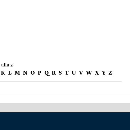
 alla z
K
L
M
N
O
P
Q
R
S
T
U
V
W
X
Y
Z