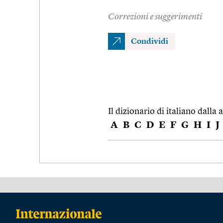
Correzioni e suggerimenti
Condividi
Il dizionario di italiano dalla a
A
B
C
D
E
F
G
H
I
J