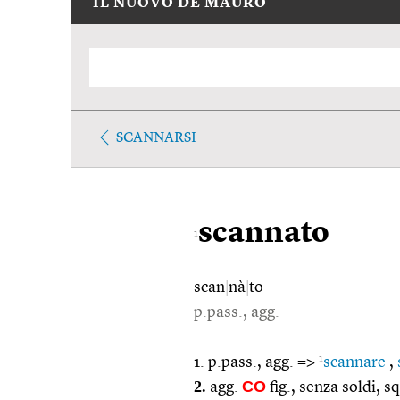
IL NUOVO DE MAURO
SCANNARSI
scannato
1
scan
|
nà
|
to
p.pass., agg.
1
1. p.pass., agg. =>
scannare
,
2.
CO
agg.
fig., senza soldi, s