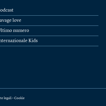
odcast
avage love
ltimo numero
nternazionale Kids
te legali
•
Cookie