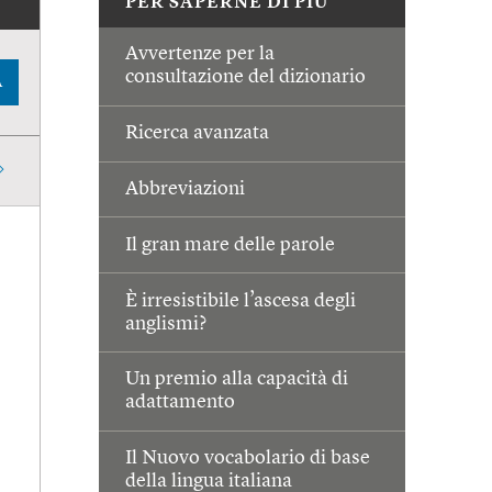
PER SAPERNE DI PIÙ
Avvertenze per la
consultazione del dizionario
A
Ricerca avanzata
Abbreviazioni
Il gran mare delle parole
È irresistibile l’ascesa degli
anglismi?
Un premio alla capacità di
adattamento
Il Nuovo vocabolario di base
della lingua italiana