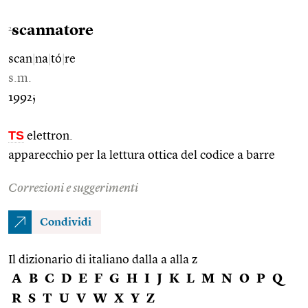
scannatore
2
scan
|
na
|
tó
|
re
s.m.
1992;
TS
elettron.
apparecchio per la lettura ottica del codice a barre
Correzioni e suggerimenti
Condividi
Il dizionario di italiano dalla a alla z
A
B
C
D
E
F
G
H
I
J
K
L
M
N
O
P
Q
R
S
T
U
V
W
X
Y
Z