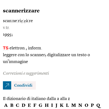
scannerizzare
scan
|
ne
|
riẓ
|
ẓà
|
re
v.tr.
1995;
TS
elettron., inform.
leggere con lo scanner; digitalizzare un testo o
un’immagine
Correzioni e suggerimenti
Condividi
Il dizionario di italiano dalla a alla z
A
B
C
D
E
F
G
H
I
J
K
L
M
N
O
P
Q