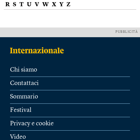
R
S
T
U
V
W
X
Y
Z
PUBBLICITÀ
Chi siamo
Contattaci
Sommario
Festival
Privacy e cookie
Video