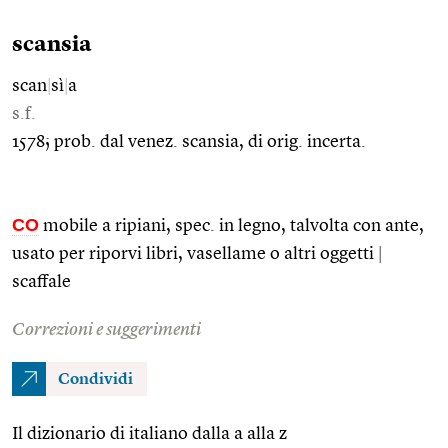
scansia
scan
|
sì
|
a
s.f.
1578; prob. dal venez. scansia, di orig. incerta.
CO
mobile a ripiani, spec. in legno, talvolta con ante,
usato per riporvi libri, vasellame o altri oggetti
|
scaffale
Correzioni e suggerimenti
Condividi
Il dizionario di italiano dalla a alla z