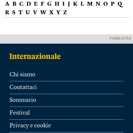
A
B
C
D
E
F
G
H
I
J
K
L
M
N
O
P
Q
R
S
T
U
V
W
X
Y
Z
PUBBLICITÀ
Chi siamo
Contattaci
Sommario
Festival
Privacy e cookie