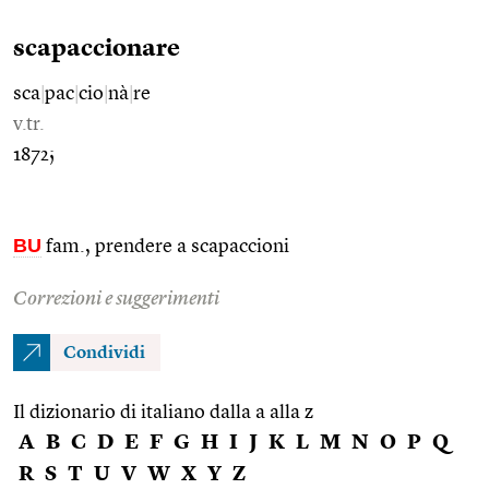
scapaccionare
sca
|
pac
|
cio
|
nà
|
re
v.tr.
1872;
BU
fam., prendere a scapaccioni
Correzioni e suggerimenti
Condividi
Il dizionario di italiano dalla a alla z
A
B
C
D
E
F
G
H
I
J
K
L
M
N
O
P
Q
R
S
T
U
V
W
X
Y
Z