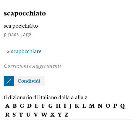
scapocchiato
sca
|
poc
|
chià
|
to
p.pass., agg.
=>
scapocchiare
Correzioni e suggerimenti
Condividi
Il dizionario di italiano dalla a alla z
A
B
C
D
E
F
G
H
I
J
K
L
M
N
O
P
Q
R
S
T
U
V
W
X
Y
Z