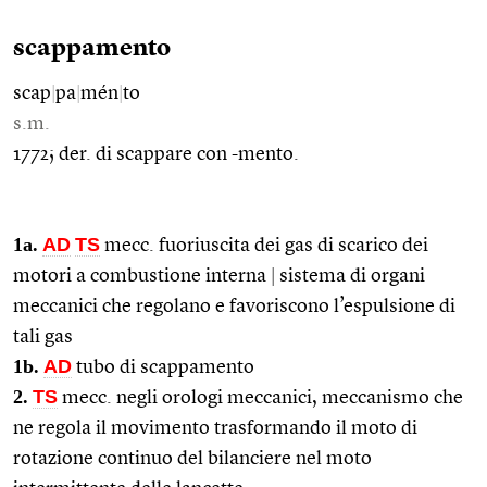
scappamento
scap
|
pa
|
mén
|
to
s.m.
1772; der. di scappare con -mento.
1a.
AD
TS
mecc. fuoriuscita dei gas di scarico dei
motori a combustione interna
|
sistema di organi
meccanici che regolano e favoriscono l’espulsione di
tali gas
1b.
AD
tubo di scappamento
2.
TS
mecc. negli orologi meccanici, meccanismo che
ne regola il movimento trasformando il moto di
rotazione continuo del bilanciere nel moto