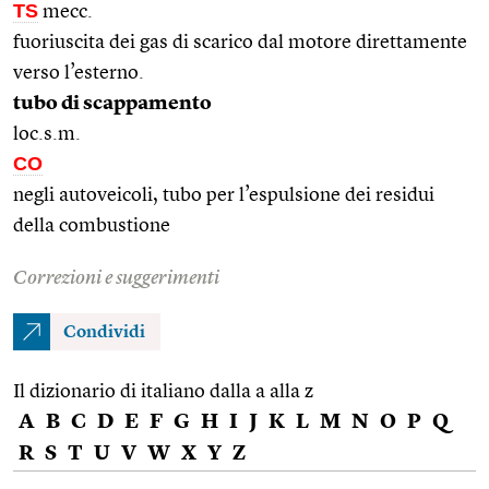
TS
mecc.
fuoriuscita dei gas di scarico dal motore direttamente
verso l’esterno.
tubo di scappamento
loc.s.m.
CO
negli autoveicoli, tubo per l’espulsione dei residui
della combustione
Correzioni e suggerimenti
Condividi
Il dizionario di italiano dalla a alla z
A
B
C
D
E
F
G
H
I
J
K
L
M
N
O
P
Q
R
S
T
U
V
W
X
Y
Z