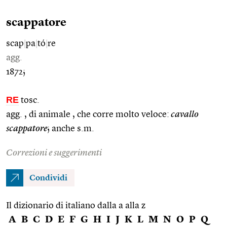
scappatore
scap
|
pa
|
tó
|
re
agg.
1872;
RE
tosc.
agg. , di animale , che corre molto veloce:
cavallo
scappatore
; anche s.m.
Correzioni e suggerimenti
Condividi
Il dizionario di italiano dalla a alla z
A
B
C
D
E
F
G
H
I
J
K
L
M
N
O
P
Q