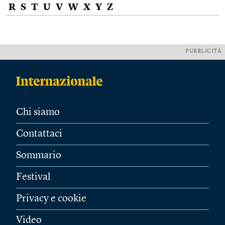
R
S
T
U
V
W
X
Y
Z
PUBBLICITÀ
Chi siamo
Contattaci
Sommario
Festival
Privacy e cookie
Video