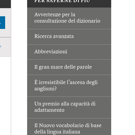
PER SAPERNE DI PIÙ
Avvertenze per la
consultazione del dizionario
A
Ricerca avanzata
Abbreviazioni
Il gran mare delle parole
È irresistibile l’ascesa degli
anglismi?
Un premio alla capacità di
adattamento
Il Nuovo vocabolario di base
della lingua italiana