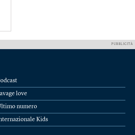
PUBBLICITÀ
odcast
avage love
ltimo numero
nternazionale Kids