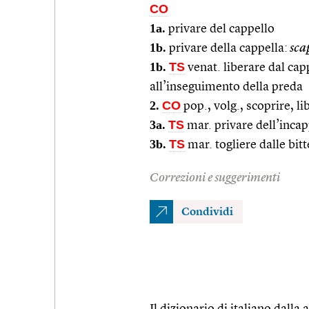
CO
1a.
privare del cappello
1b.
privare della cappella:
scap
1b.
TS
venat. liberare dal capp
all’inseguimento della preda
2.
CO
pop., volg., scoprire, l
3a.
TS
mar. privare dell’incap
3b.
TS
mar. togliere dalle bit
Correzioni e suggerimenti
Condividi
Il dizionario di italiano dalla a