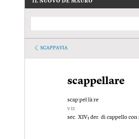
IL NUOVO DE MAURO
SCAPPAVIA
scappellare
scap
|
pel
|
là
|
re
v.tr.
sec. XIV; der. di cappello con 