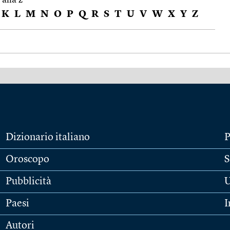
K
L
M
N
O
P
Q
R
S
T
U
V
W
X
Y
Z
Dizionario italiano
P
Oroscopo
S
Pubblicità
U
Paesi
I
Autori