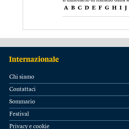
A
B
C
D
E
F
G
H
I
J
Chi siamo
Contattaci
Sommario
Festival
Privacy e cookie