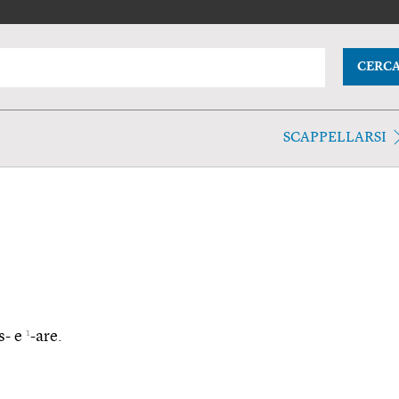
CERC
SCAPPELLARSI
1
s- e
-are.