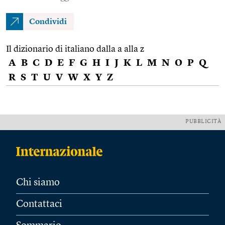
Condividi
Il dizionario di italiano dalla a alla z
A
B
C
D
E
F
G
H
I
J
K
L
M
N
O
P
Q
R
S
T
U
V
W
X
Y
Z
PUBBLICITÀ
Chi siamo
Contattaci