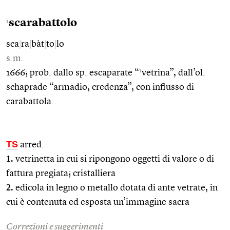
scarabattolo
1
sca
|
ra
|
bàt
|
to
|
lo
s.m.
1
1666; prob. dallo sp. escaparate “
vetrina”, dall’ol.
schaprade “armadio, credenza”, con influsso di
carabattola.
TS
arred.
1.
vetrinetta in cui si ripongono oggetti di valore o di
fattura pregiata; cristalliera
2.
edicola in legno o metallo dotata di ante vetrate, in
cui è contenuta ed esposta un’immagine sacra
Correzioni e suggerimenti