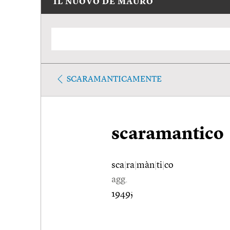
IL NUOVO DE MAURO
SCARAMANTICAMENTE
scaramantico
sca
|
ra
|
màn
|
ti
|
co
agg.
1949;