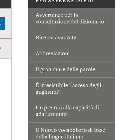
PER SAPERNE DI PIÙ
Avvertenze per la
consultazione del dizionario
A
Ricerca avanzata
Abbreviazioni
Il gran mare delle parole
È irresistibile l’ascesa degli
anglismi?
Un premio alla capacità di
adattamento
Il Nuovo vocabolario di base
della lingua italiana