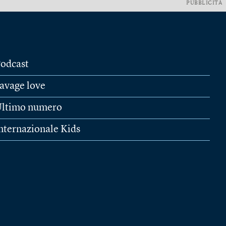
PUBBLICITÀ
odcast
avage love
ltimo numero
nternazionale Kids