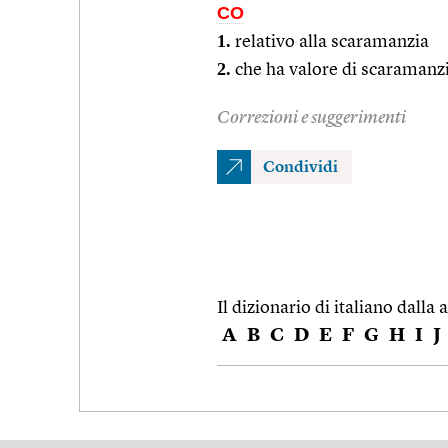
CO
1.
relativo alla scaramanzia
2.
che ha valore di scaramanz
Correzioni e suggerimenti
Condividi
Il dizionario di italiano dalla a
A
B
C
D
E
F
G
H
I
J