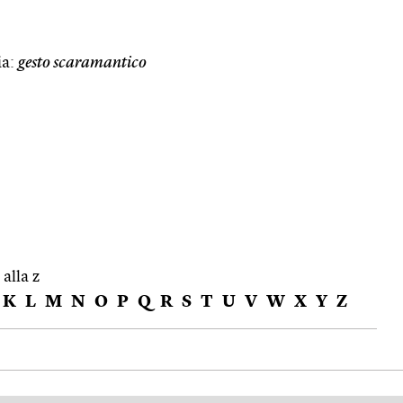
ia:
gesto scaramantico
 alla z
K
L
M
N
O
P
Q
R
S
T
U
V
W
X
Y
Z