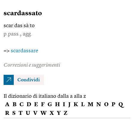
scardassato
scar
|
das
|
sà
|
to
p.pass., agg.
=>
scardassare
Correzioni e suggerimenti
Condividi
Il dizionario di italiano dalla a alla z
A
B
C
D
E
F
G
H
I
J
K
L
M
N
O
P
Q
R
S
T
U
V
W
X
Y
Z