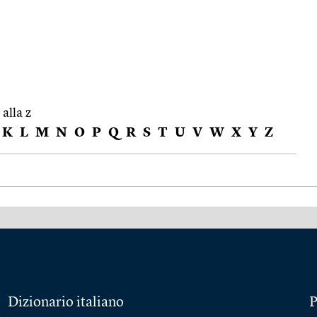
 alla z
K
L
M
N
O
P
Q
R
S
T
U
V
W
X
Y
Z
Dizionario italiano
P