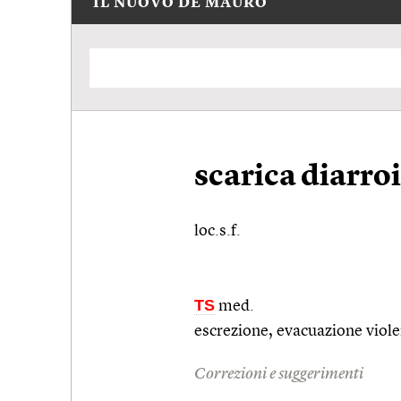
IL NUOVO DE MAURO
scarica diarro
loc.s.f.
TS
med.
escrezione, evacuazione violen
Correzioni e suggerimenti