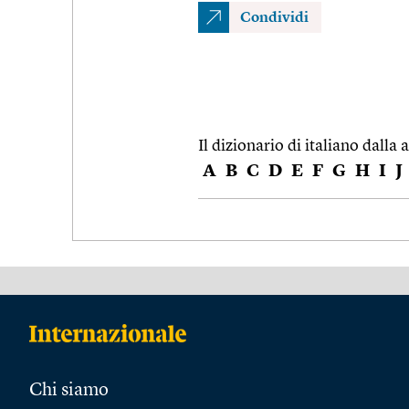
Condividi
Il dizionario di italiano dalla a
A
B
C
D
E
F
G
H
I
J
Chi siamo