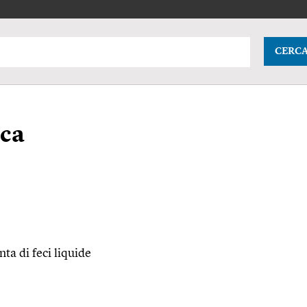
CERC
ica
ta di feci liquide