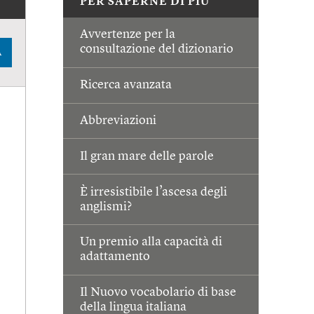
PER SAPERNE DI PIÙ
Avvertenze per la
consultazione del dizionario
A
Ricerca avanzata
Abbreviazioni
Il gran mare delle parole
È irresistibile l’ascesa degli
anglismi?
Un premio alla capacità di
adattamento
Il Nuovo vocabolario di base
della lingua italiana