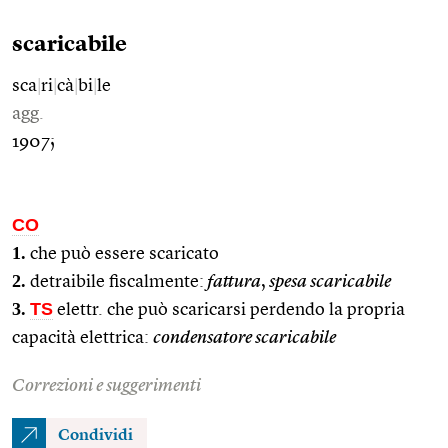
scaricabile
sca
|
ri
|
cà
|
bi
|
le
agg.
1907;
CO
1.
che può essere scaricato
2.
detraibile fiscalmente:
fattura
,
spesa scaricabile
3.
TS
elettr. che può scaricarsi perdendo la propria
capacità elettrica:
condensatore scaricabile
Correzioni e suggerimenti
Condividi