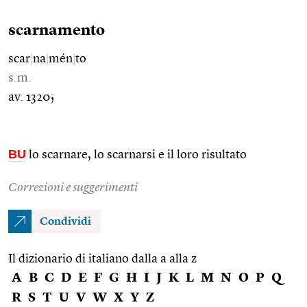
scarnamento
scar
|
na
|
mén
|
to
s.m.
av. 1320;
BU
lo scarnare, lo scarnarsi e il loro risultato
Correzioni e suggerimenti
Condividi
Il dizionario di italiano dalla a alla z
A
B
C
D
E
F
G
H
I
J
K
L
M
N
O
P
Q
R
S
T
U
V
W
X
Y
Z