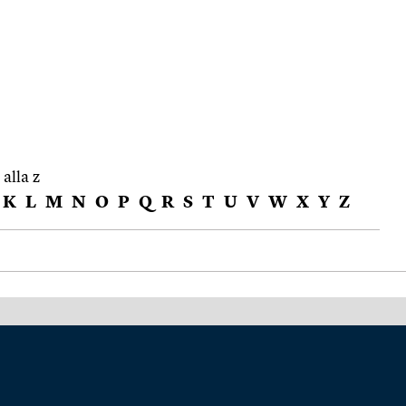
 alla z
K
L
M
N
O
P
Q
R
S
T
U
V
W
X
Y
Z