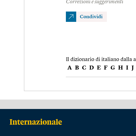
Correzioni e suggerimenti
Condividi
Il dizionario di italiano dalla a
A
B
C
D
E
F
G
H
I
J