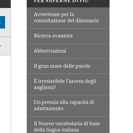
PER SAPERNE DI PIÙ
Avvertenze per la
consultazione del dizionario
A
Ricerca avanzata
Abbreviazioni
Il gran mare delle parole
È irresistibile l’ascesa degli
anglismi?
Un premio alla capacità di
adattamento
Il Nuovo vocabolario di base
della lingua italiana