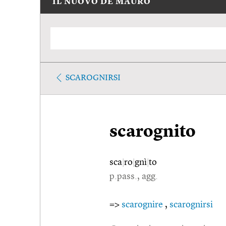
IL NUOVO DE MAURO
SCAROGNIRSI
scarognito
sca
|
ro
|
gnì
|
to
p.pass., agg.
=>
scarognire
,
scarognirsi