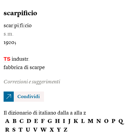
scarpificio
scar
|
pi
|
fì
|
cio
s.m.
1920;
TS
industr.
fabbrica di scarpe
Correzioni e suggerimenti
Condividi
Il dizionario di italiano dalla a alla z
A
B
C
D
E
F
G
H
I
J
K
L
M
N
O
P
Q
R
S
T
U
V
W
X
Y
Z