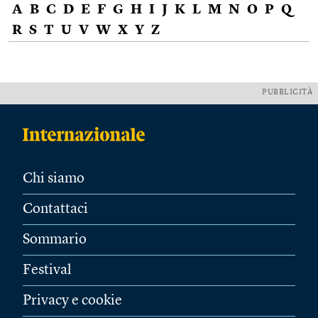
A
B
C
D
E
F
G
H
I
J
K
L
M
N
O
P
Q
R
S
T
U
V
W
X
Y
Z
PUBBLICITÀ
Chi siamo
Contattaci
Sommario
Festival
Privacy e cookie