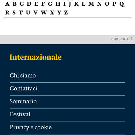
A
B
C
D
E
F
G
H
I
J
K
L
M
N
O
P
Q
R
S
T
U
V
W
X
Y
Z
PUBBLICITÀ
Chi siamo
Contattaci
Sommario
Festival
Privacy e cookie