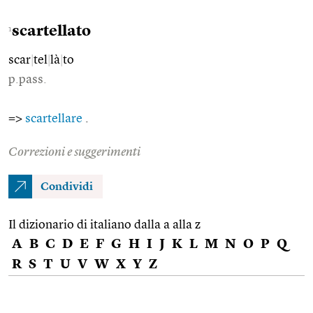
scartellato
1
scar
|
tel
|
là
|
to
p.pass.
=>
scartellare
.
Correzioni e suggerimenti
Condividi
Il dizionario di italiano dalla a alla z
A
B
C
D
E
F
G
H
I
J
K
L
M
N
O
P
Q
R
S
T
U
V
W
X
Y
Z