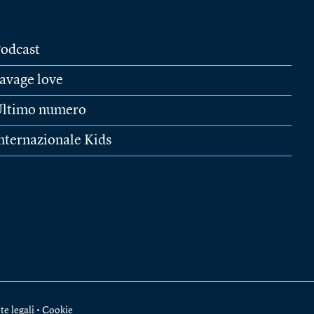
odcast
avage love
ltimo numero
nternazionale Kids
te legali
•
Cookie