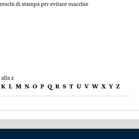
i freschi di stampa per evitare macchie
 alla z
K
L
M
N
O
P
Q
R
S
T
U
V
W
X
Y
Z