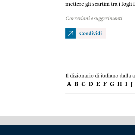
mettere gli scartini tra i fogl
Correzioni e suggerimenti
Condividi
Il dizionario di italiano dalla a
A
B
C
D
E
F
G
H
I
J