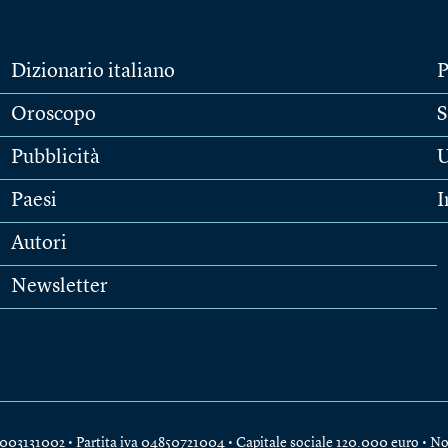
Dizionario italiano
P
Oroscopo
S
Pubblicità
U
Paesi
I
Autori
Newsletter
e 04003131002 • Partita iva 04850721004 • Capitale sociale 120.000 euro •
No