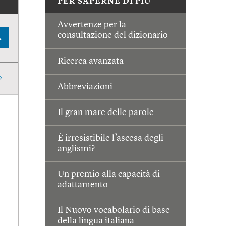
PER SAPERNE DI PIÙ
Avvertenze per la
consultazione del dizionario
A
Ricerca avanzata
Abbreviazioni
Il gran mare delle parole
È irresistibile l’ascesa degli
anglismi?
Un premio alla capacità di
adattamento
Il Nuovo vocabolario di base
della lingua italiana