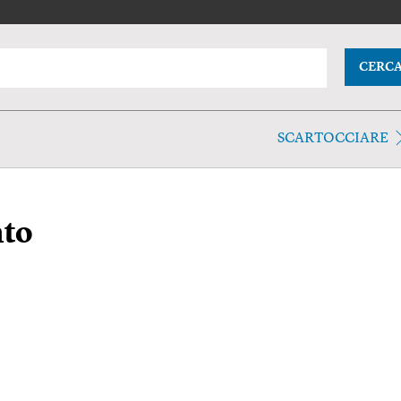
CERC
SCARTOCCIARE
nto