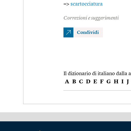
=>
scartocciatura
Correzioni e suggerimenti
Condividi
Il dizionario di italiano dalla a
A
B
C
D
E
F
G
H
I
J