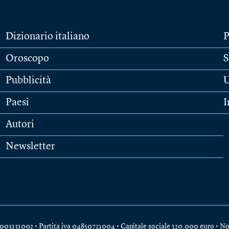
Dizionario italiano
P
Oroscopo
S
Pubblicità
U
Paesi
I
Autori
Newsletter
e 04003131002 • Partita iva 04850721004 • Capitale sociale 120.000 euro •
No