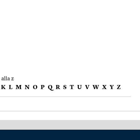
 alla z
K
L
M
N
O
P
Q
R
S
T
U
V
W
X
Y
Z