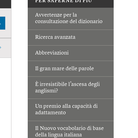
PER SAPERNE DI PIÙ
Avvertenze per la
consultazione del dizionario
A
Ricerca avanzata
Abbreviazioni
Il gran mare delle parole
È irresistibile l’ascesa degli
anglismi?
Un premio alla capacità di
adattamento
Il Nuovo vocabolario di base
della lingua italiana