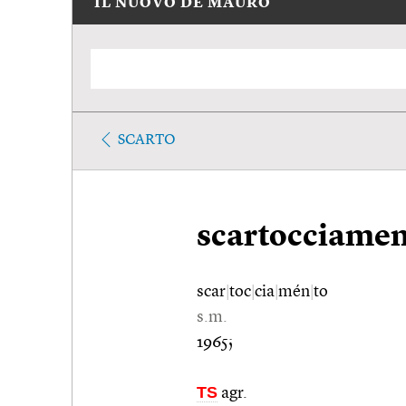
IL NUOVO DE MAURO
SCARTO
scartocciame
scar
|
toc
|
cia
|
mén
|
to
s.m.
1965;
TS
agr.