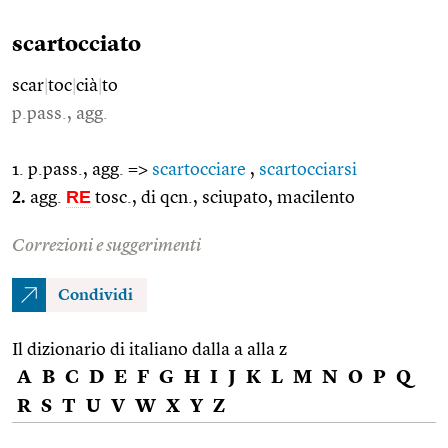
scartocciato
scar
|
toc
|
cià
|
to
p.pass., agg.
1. p.pass., agg. =>
scartocciare
,
scartocciarsi
2.
RE
agg.
tosc., di qcn., sciupato, macilento
Correzioni e suggerimenti
Condividi
Il dizionario di italiano dalla a alla z
A
B
C
D
E
F
G
H
I
J
K
L
M
N
O
P
Q
R
S
T
U
V
W
X
Y
Z