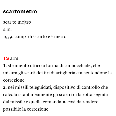
scartometro
scar
|
tò
|
me
|
tro
s.m.
2
2
1959; comp. di
scarto e
-metro.
TS
arm.
1.
strumento ottico a forma di cannocchiale, che
misura gli scarti dei tiri di artiglieria consentendone la
correzione
2.
nei missili teleguidati, dispositivo di controllo che
calcola istantaneamente gli scarti tra la rotta seguita
dal missile e quella comandata, così da rendere
possibile la correzione