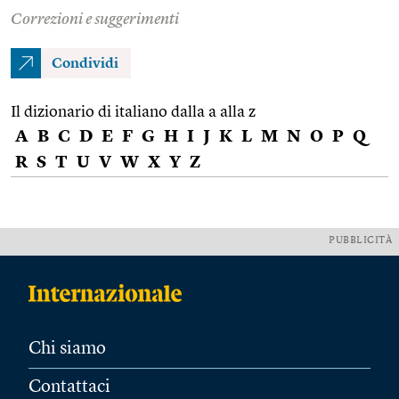
Correzioni e suggerimenti
Condividi
Il dizionario di italiano dalla a alla z
A
B
C
D
E
F
G
H
I
J
K
L
M
N
O
P
Q
R
S
T
U
V
W
X
Y
Z
PUBBLICITÀ
Chi siamo
Contattaci