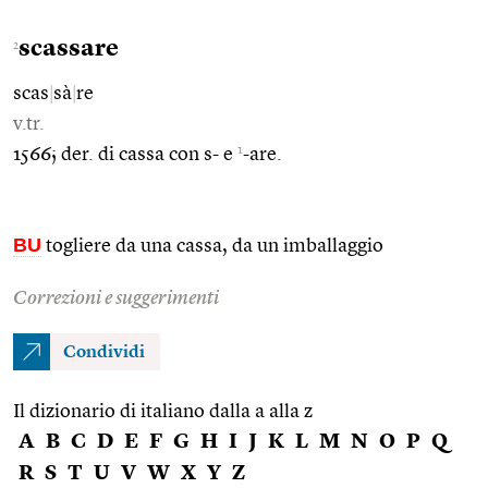
scassare
2
scas
|
sà
|
re
v.tr.
1
1566; der. di cassa con s- e
-are.
BU
togliere da una cassa, da un imballaggio
Correzioni e suggerimenti
Condividi
Il dizionario di italiano dalla a alla z
A
B
C
D
E
F
G
H
I
J
K
L
M
N
O
P
Q
R
S
T
U
V
W
X
Y
Z