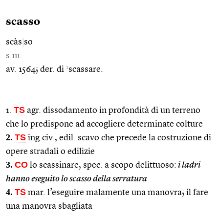
scasso
scàs
|
so
s.m.
1
av. 1564; der. di
scassare.
TS
1.
agr. dissodamento in profondità di un terreno
che lo predispone ad accogliere determinate colture
2.
TS
ing.civ., edil. scavo che precede la costruzione di
opere stradali o edilizie
3.
CO
lo scassinare, spec. a scopo delittuoso:
i ladri
hanno eseguito lo scasso della serratura
4.
TS
mar. l’eseguire malamente una manovra; il fare
una manovra sbagliata