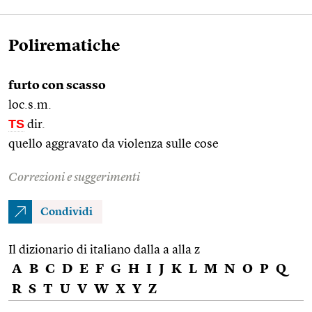
Polirematiche
furto con scasso
loc.s.m.
TS
dir.
quello aggravato da violenza sulle cose
Correzioni e suggerimenti
Condividi
Il dizionario di italiano dalla a alla z
A
B
C
D
E
F
G
H
I
J
K
L
M
N
O
P
Q
R
S
T
U
V
W
X
Y
Z