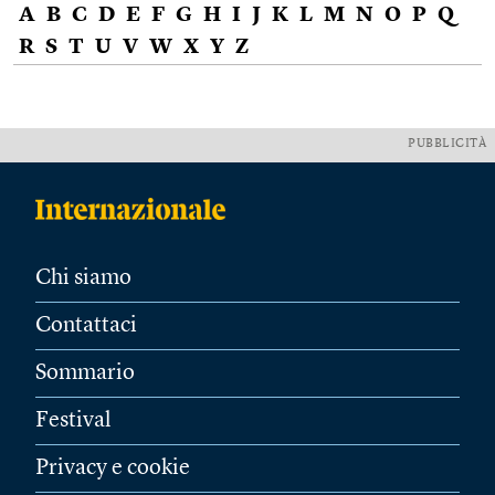
A
B
C
D
E
F
G
H
I
J
K
L
M
N
O
P
Q
R
S
T
U
V
W
X
Y
Z
PUBBLICITÀ
Chi siamo
Contattaci
Sommario
Festival
Privacy e cookie