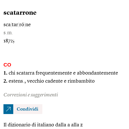
scatarrone
sca
|
tar
|
ró
|
ne
s.m.
1872;
CO
1.
chi scatarra frequentemente e abbondantemente
2.
estens., vecchio cadente e rimbambito
Correzioni e suggerimenti
Condividi
Il dizionario di italiano dalla a alla z