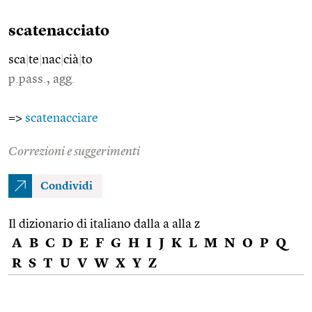
scatenacciato
sca
|
te
|
nac
|
cià
|
to
p.pass., agg.
=>
scatenacciare
Correzioni e suggerimenti
Condividi
Il dizionario di italiano dalla a alla z
A
B
C
D
E
F
G
H
I
J
K
L
M
N
O
P
Q
R
S
T
U
V
W
X
Y
Z