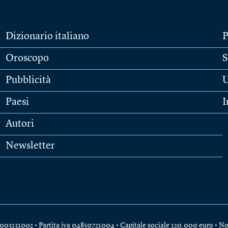
Dizionario italiano
P
Oroscopo
S
Pubblicità
U
Paesi
I
Autori
Newsletter
e 04003131002 • Partita iva 04850721004 • Capitale sociale 120.000 euro •
No