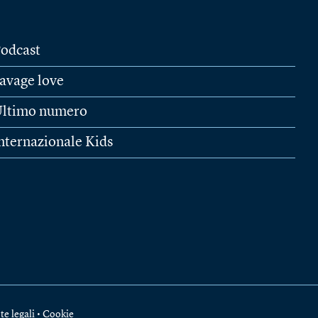
odcast
avage love
ltimo numero
nternazionale Kids
te legali
•
Cookie