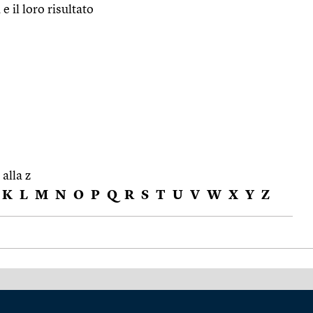
e il loro risultato
 alla z
K
L
M
N
O
P
Q
R
S
T
U
V
W
X
Y
Z