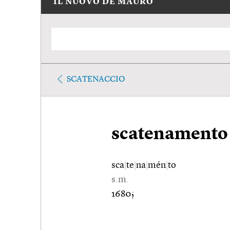
IL NUOVO DE MAURO
SCATENACCIO
scatenamento
sca
|
te
|
na
|
mén
|
to
s.m.
1680;