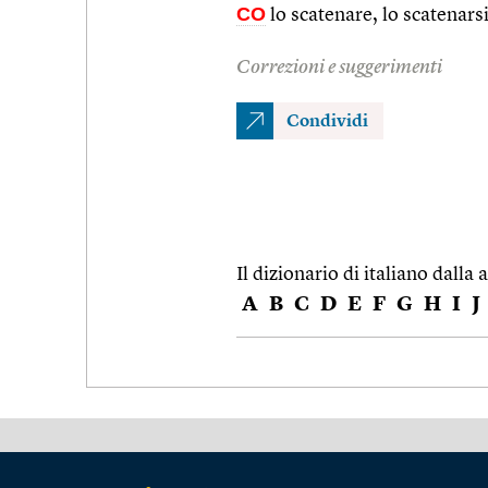
CO
lo scatenare, lo scatenarsi 
Correzioni e suggerimenti
Condividi
Il dizionario di italiano dalla a
A
B
C
D
E
F
G
H
I
J