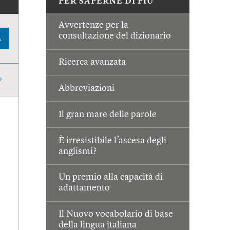
PER SAPERNE DI PIÙ
Avvertenze per la
consultazione del dizionario
A
Ricerca avanzata
Abbreviazioni
Il gran mare delle parole
È irresistibile l’ascesa degli
anglismi?
Un premio alla capacità di
adattamento
Il Nuovo vocabolario di base
della lingua italiana