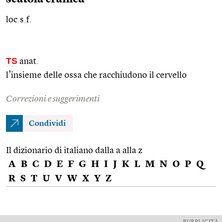
loc.s.f.
TS
anat.
l’insieme delle ossa che racchiudono il cervello
Correzioni e suggerimenti
Condividi
Il dizionario di italiano dalla a alla z
A
B
C
D
E
F
G
H
I
J
K
L
M
N
O
P
Q
R
S
T
U
V
W
X
Y
Z