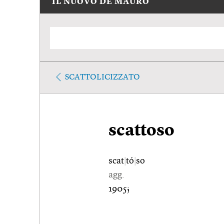
IL NUOVO DE MAURO
SCATTOLICIZZATO
scattoso
scat
|
tó
|
so
agg.
1905;