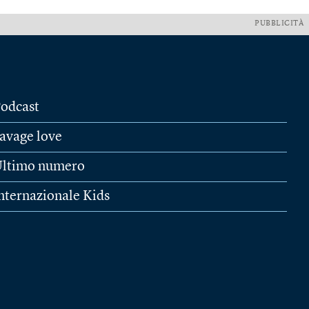
PUBBLICITÀ
odcast
avage love
ltimo numero
nternazionale Kids