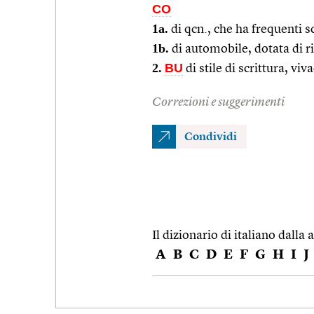
CO
1a.
di qcn., che ha frequenti s
1b.
di automobile, dotata di r
2.
BU
di stile di scrittura, viv
Correzioni e suggerimenti
Condividi
Il dizionario di italiano dalla a
A
B
C
D
E
F
G
H
I
J