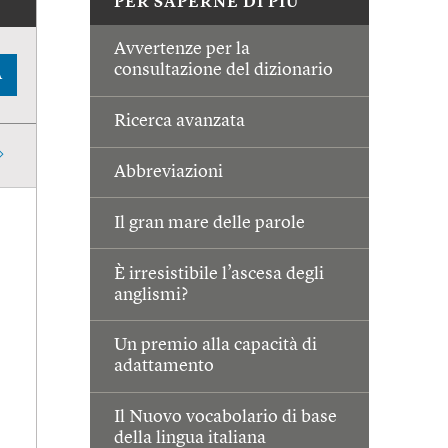
PER SAPERNE DI PIÙ
Avvertenze per la
consultazione del dizionario
A
Ricerca avanzata
Abbreviazioni
Il gran mare delle parole
È irresistibile l’ascesa degli
anglismi?
Un premio alla capacità di
adattamento
Il Nuovo vocabolario di base
della lingua italiana