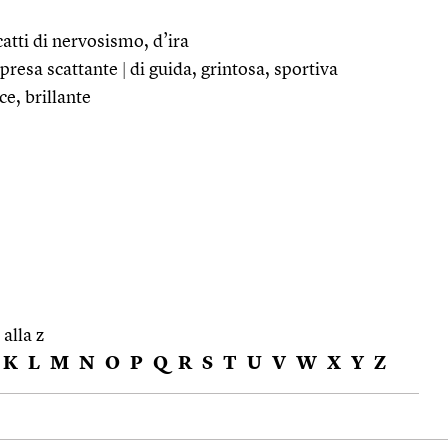
catti di nervosismo, d’ira
ipresa scattante
|
di guida, grintosa, sportiva
ace, brillante
 alla z
K
L
M
N
O
P
Q
R
S
T
U
V
W
X
Y
Z