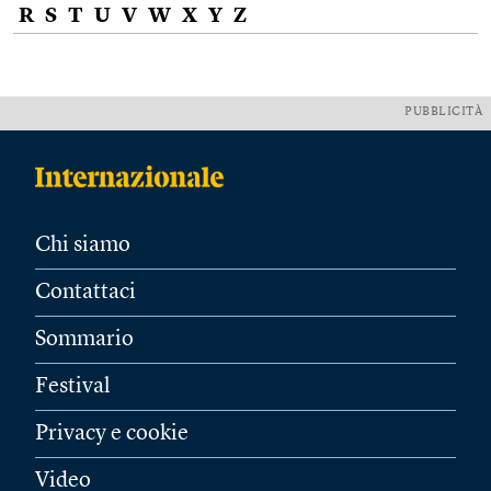
R
S
T
U
V
W
X
Y
Z
PUBBLICITÀ
Chi siamo
Contattaci
Sommario
Festival
Privacy e cookie
Video