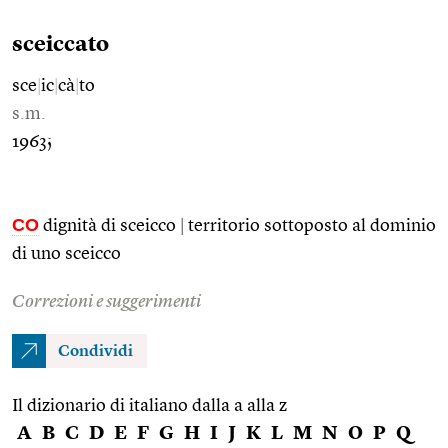
sceiccato
sce
|
ic
|
cà
|
to
s.m.
1963;
CO
dignità di sceicco
|
territorio sottoposto al dominio
di uno sceicco
Correzioni e suggerimenti
Condividi
Il dizionario di italiano dalla a alla z
A
B
C
D
E
F
G
H
I
J
K
L
M
N
O
P
Q